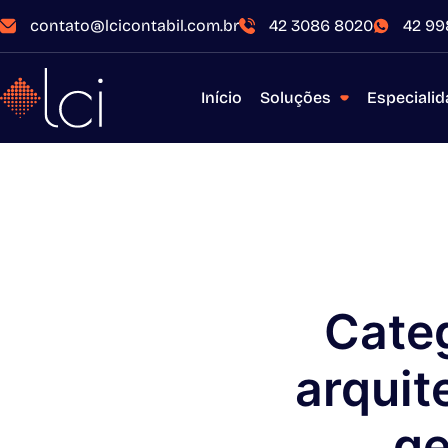
contato@lcicontabil.com.br
42 3086 8020
42 99
Início
Soluções
Especiali
Cate
arquit
ge