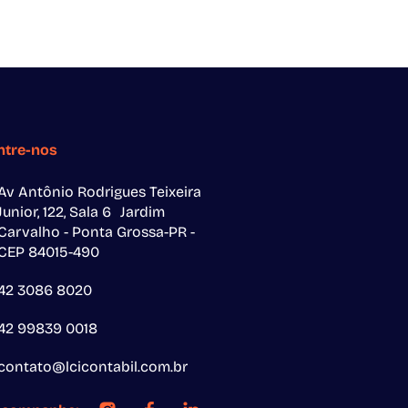
ntre-nos
Av Antônio Rodrigues Teixeira
Junior, 122, Sala 6 Jardim
Carvalho - Ponta Grossa-PR -
CEP 84015-490
42 3086 8020
42 99839 0018
contato@lcicontabil.com.br