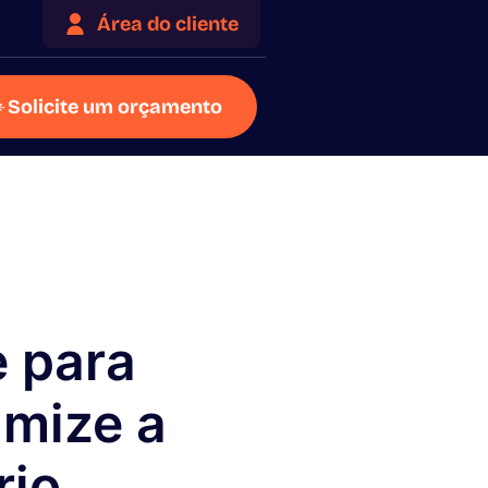
Área do cliente
Solicite um orçamento
e para
imize a
rio