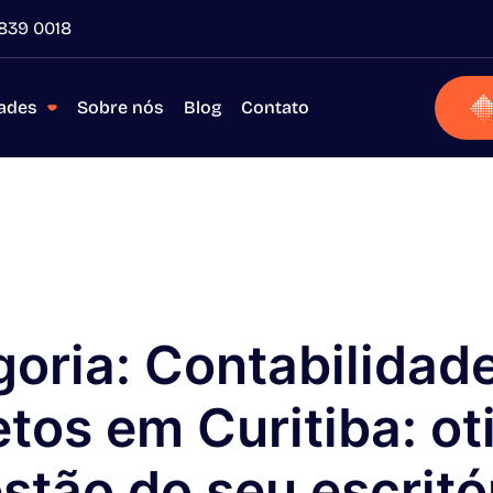
839 0018
dades
Sobre nós
Blog
Contato
goria:
Contabilidad
etos em Curitiba: ot
stão do seu escritó