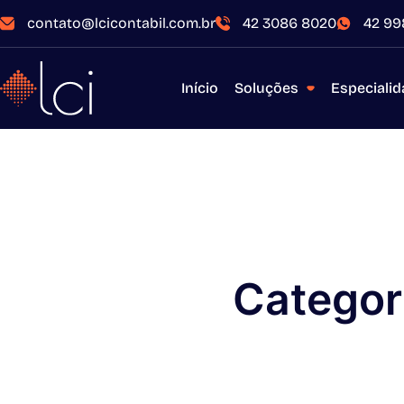
contato@lcicontabil.com.br
42 3086 8020
42 99
Início
Soluções
Especiali
Categor