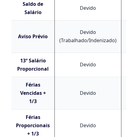
Saldo de
Devido
De
Salário
Devido
N
Aviso Prévio
(Trabalhado/Indenizado)
De
13º Salário
N
Devido
Proporcional
De
Férias
Vencidas +
Devido
De
1/3
Férias
N
Proporcionais
Devido
De
+ 1/3