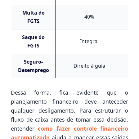
Multa do
N
40%
FGTS
De
Saque do
Integral
Blo
FGTS
Seguro-
S
Direito à guia
Desemprego
di
Dessa forma, fica evidente que o
planejamento financeiro deve anteceder
qualquer desligamento. Para estruturar o
fluxo de caixa antes de tomar essa decisão,
entender
como fazer controle financeiro
automatizado
ajuda a mapear essas saídas