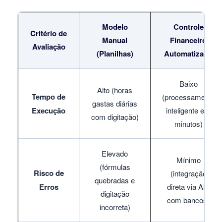
Modelo
Controle
Critério de
Manual
Financeiro
Avaliação
(Planilhas)
Automatizado
Baixo
Alto (horas
Tempo de
(processamento
gastas diárias
Execução
inteligente em
com digitação)
minutos)
Elevado
Mínimo
(fórmulas
Risco de
(integração
quebradas e
Erros
direta via API
digitação
com bancos)
incorreta)