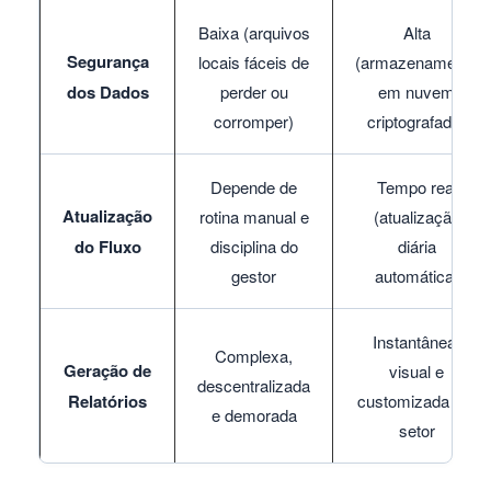
Baixa (arquivos
Alta
Segurança
locais fáceis de
(armazenamento
dos Dados
perder ou
em nuvem
corromper)
criptografado)
Depende de
Tempo real
Atualização
rotina manual e
(atualização
do Fluxo
disciplina do
diária
gestor
automática)
Instantânea,
Complexa,
Geração de
visual e
descentralizada
Relatórios
customizada por
e demorada
setor