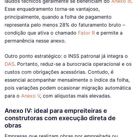
laudos técnicos geralmente se beneficiam do
Anexo III
.
Esse enquadramento torna-se vantajoso,
principalmente, quando a folha de pagamento
representa pelo menos 28% do faturamento bruto –
condição que ativa o chamado
Fator R
e permite a
permanência nesse anexo.
Outro ponto estratégico: o INSS patronal já integra o
DAS
. Portanto, reduz-se a burocracia operacional e os
custos com obrigações acessórias. Contudo, é
essencial acompanhar mensalmente o índice da folha,
pois variações podem ocasionar migração automática
para o
Anexo V
, com alíquotas mais elevadas.
Anexo IV: ideal para empreiteiras e
construtoras com execução direta de
obras
Empresas que realizam obras por empreitada ou