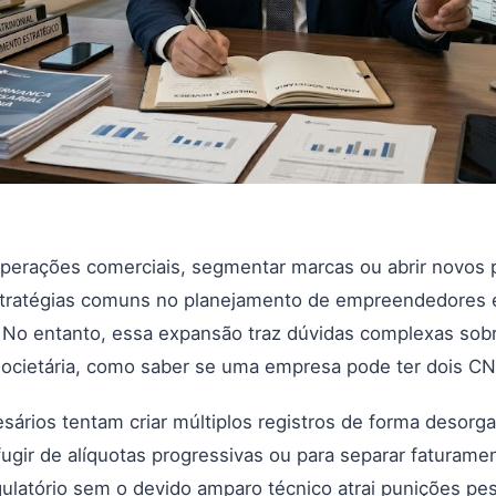
operações comerciais, segmentar marcas ou abrir novos 
stratégias comuns no planejamento de empreendedores
 No entanto, essa expansão traz dúvidas complexas sob
cietária, como saber se uma empresa pode ter dois CNP
sários tentam criar múltiplos registros de forma desorg
ugir de alíquotas progressivas ou para separar faturame
gulatório sem o devido amparo técnico atrai punições pe