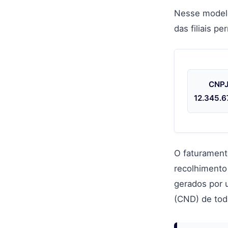
Nesse modelo 
das filiais p
CNPJ
12.345.
O faturament
recolhimento
gerados por u
(CND) de toda