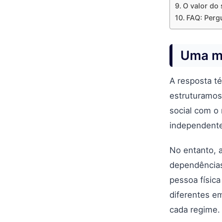
O valor do 
FAQ: Perg
Uma m
A resposta t
estruturamos
social com o
independentes
No entanto, 
dependências
pessoa físic
diferentes e
cada regime.