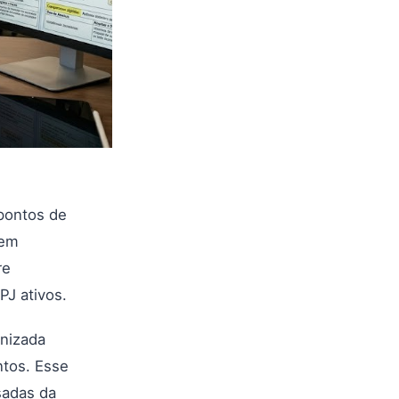
pontos de
 em
re
J ativos.
anizada
ntos. Esse
sadas da