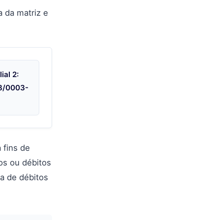
a da matriz e
ial 2:
8/0003-
5
 fins de
os ou débitos
va de débitos