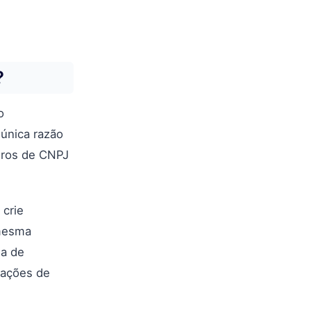
?
o
única razão
eros de CNPJ
 crie
 mesma
na de
dações de