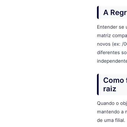
A Regr
Entender se 
matriz compar
novos (ex: /
diferentes s
independent
Como f
raiz
Quando o obj
mantendo a m
de uma filial.