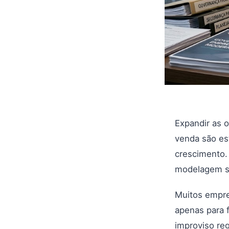
Expandir as 
venda são e
crescimento.
modelagem so
Muitos empre
apenas para f
improviso re