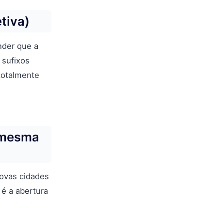
tiva)
der que a
 sufixos
totalmente
a mesma
novas cidades
é a abertura