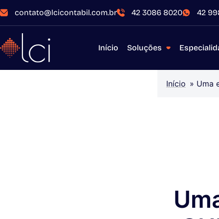
contato@lcicontabil.com.br
42 3086 8020
42 99
Início
Soluções
Especiali
Início
»
Uma e
Uma